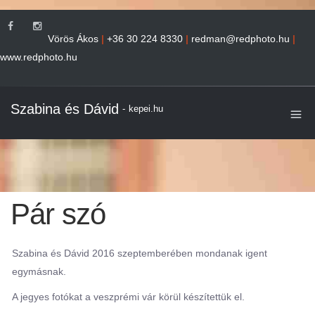
Vörös Ákos
|
+36 30 224 8330
|
redman@redphoto.hu
|
www.redphoto.hu
Szabina és Dávid
-
kepei.hu
Pár szó
Szabina és Dávid 2016 szeptemberében mondanak igent
egymásnak.
A jegyes fotókat a veszprémi vár körül készítettük el.